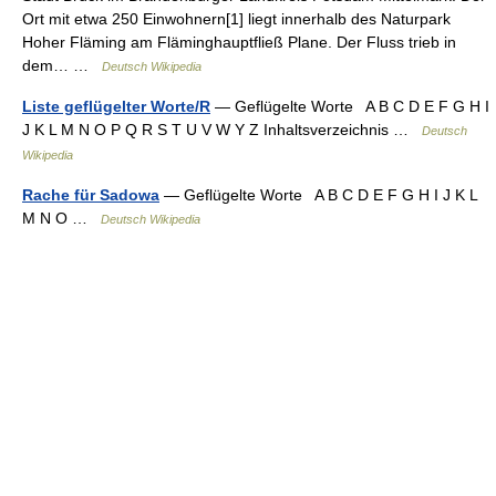
Ort mit etwa 250 Einwohnern[1] liegt innerhalb des Naturpark
Hoher Fläming am Fläminghauptfließ Plane. Der Fluss trieb in
dem… …
Deutsch Wikipedia
Liste geflügelter Worte/R
— Geflügelte Worte A B C D E F G H I
J K L M N O P Q R S T U V W Y Z Inhaltsverzeichnis …
Deutsch
Wikipedia
Rache für Sadowa
— Geflügelte Worte A B C D E F G H I J K L
M N O …
Deutsch Wikipedia