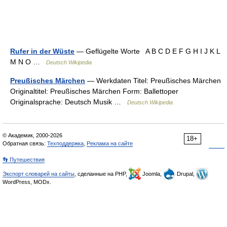
Rufer in der Wüste
— Geflügelte Worte A B C D E F G H I J K L
M N O …
Deutsch Wikipedia
Preußisches Märchen
— Werkdaten Titel: Preußisches Märchen
Originaltitel: Preußisches Märchen Form: Ballettoper
Originalsprache: Deutsch Musik …
Deutsch Wikipedia
© Академик, 2000-2026
18+
Обратная связь:
Техподдержка
,
Реклама на сайте
👣 Путешествия
Экспорт словарей на сайты
, сделанные на PHP,
Joomla,
Drupal,
WordPress, MODx.