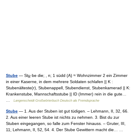
Stube
— Stu̲·be die; , n; 1 südd (A) ≈ Wohnzimmer 2 ein Zimmer
in einer Kaserne, in dem mehrere Soldaten schlafen || K :
Stubenälteste(r), Stubenappell, Stubendienst, Stubenkamerad || K:
Krankenstube, Mannschaftsstube || ID (Immer) rein in die gute…
…
Langenscheidt Großwörterbuch Deutsch als Fremdsprache
Stube
— 1. Aus der Stuben ist gut tüdigen. – Lehmann, II, 32, 66.
2. Aus einer leeren Stube ist nichts zu nehmen. 3. Bist du zur
Stuben eingegangen, so falle zum Fenster hinauss. – Gruter, III,
11; Lehmann, II, 52, 54. 4. Der Stube Gewittern macht die… …