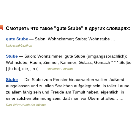
Смотреть что такое "gute Stube" в других словарях:
gute Stube
— Salon; Wohnzimmer; Stube; Wohnstube …
Universal-Lexikon
Stube
— Salon; Wohnzimmer; gute Stube (umgangssprachlich);
Wohnstube; Raum; Zimmer; Kammer; Gelass; Gemach * * * Stu|be
[ ʃtu:bə], die; , n ( …
Universal-Lexikon
Stube
— Die Stube zum Fenster hinauswerfen wollen: äußerst
ausgelassen und zu allen Streichen aufgelegt sein; in toller Laune
zu allem fähig sein und Freude am Tumult haben, eigentlich: in
einer solchen Stimmung sein, daß man vor Übermut alles… …
Das Wörterbuch der Idiome