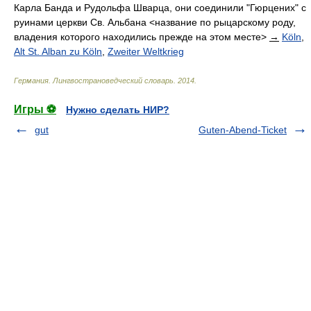
Карла Банда и Рудольфа Шварца, они соединили "Гюрцених" с
руинами церкви Св. Альбана <название по рыцарскому роду,
владения которого находились прежде на этом месте>
→
Köln
,
Alt St. Alban zu Köln
,
Zweiter Weltkrieg
Германия. Лингвострановедческий словарь
.
2014
.
Игры ⚽
Нужно сделать НИР?
gut
Guten-Abend-Ticket