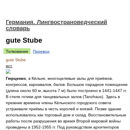
Германия. Лингвострановедческий
словарь
gute Stube
Толкование
Перевод
gute Stube
ист.
Гюрцених
, в Кёльне, многоцелевые залы для приёмов,
конгрессов, карнавалов, балов. Большое парадное помещение
(длина около 60 м, высота 7 м) было построено в 1441-1447 гг.
В стиле готики для танцевальных залов (Tanzhaus). Здесь в
прежние времена члены Кёльнского городского совета
устраивали приёмы в честь королей и князей. Позже здание
использовалось как торговый дом и склад. Восстановительные
работы после разрушения во время Второй мировой войны
проведены в 1952-1955 гг. Под руководством архитекторов